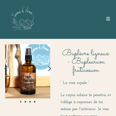
Buplèvre ligneux
- Bupleurum
fruticosum
“ La voie royale ”
Le rayon solaire te pénètre, et
t’oblige à rayonner de toi
même par l’intérieur. Je vais